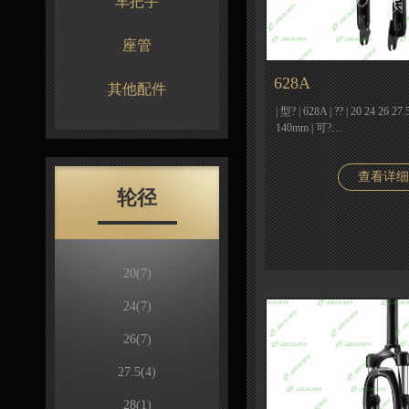
车把手
座管
628A
其他配件
| 型? | 628A | ?? | 20 24 26
140mm | 可?…
查看详细
轮径
20
(7)
24
(7)
26
(7)
27.5
(4)
28
(1)