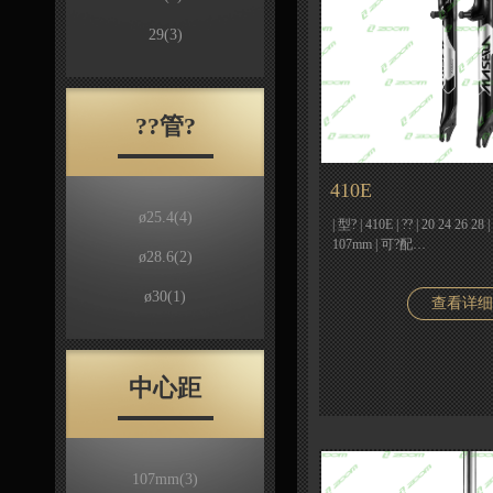
29
(3)
??管?
410E
ø25.4
(4)
| 型? | 410E | ?? | 20 24 26
107mm | 可?配…
ø28.6
(2)
ø30
(1)
查看详细
中心距
107mm
(3)