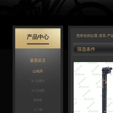
产品中心
您所在的位置-
首页
-
产
筛选条件
避震前叉
山地车
XC竞赛型
XC运动型
休闲型
入门型