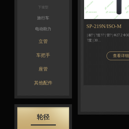
下坡型
旅行车
SP-219N/ISO-M
电动助力
| 材? | ?造?/? | 管? | Φ27.2 Φ3
?度 | 30…
立管
车把手
查看详细
座管
其他配件
轮径