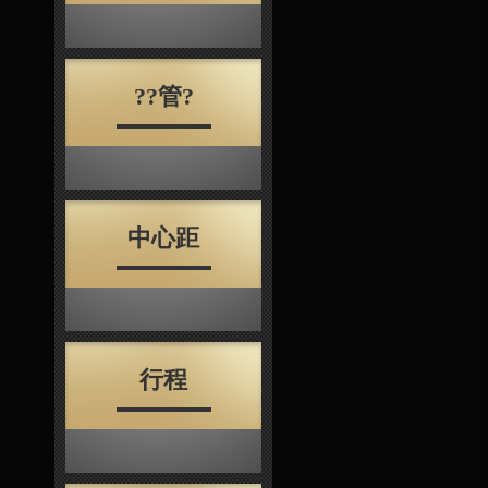
??管?
中心距
行程