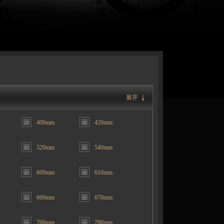
展开
400mm
420mm
520mm
540mm
600mm
610mm
660mm
670mm
760mm
780mm