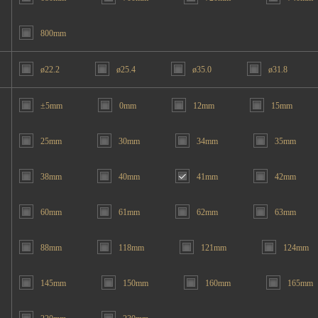
800mm
ø22.2
ø25.4
ø35.0
ø31.8
±5mm
0mm
12mm
15mm
25mm
30mm
34mm
35mm
38mm
40mm
41mm
42mm
60mm
61mm
62mm
63mm
88mm
118mm
121mm
124mm
145mm
150mm
160mm
165mm