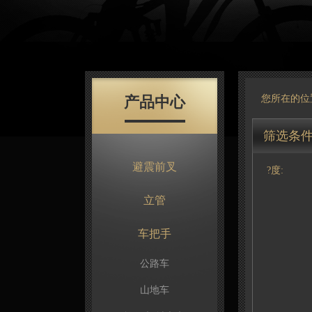
产品中心
您所在的位
筛选条
避震前叉
?度:
立管
车把手
公路车
山地车