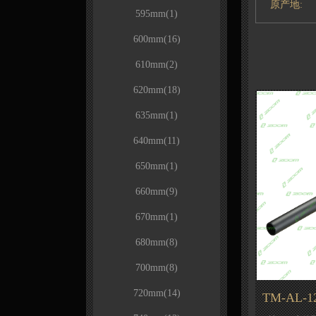
原产地:
595mm
(1)
600mm
(16)
610mm
(2)
620mm
(18)
635mm
(1)
640mm
(11)
650mm
(1)
660mm
(9)
670mm
(1)
680mm
(8)
700mm
(8)
720mm
(14)
TM-AL-12