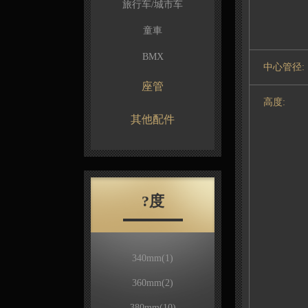
旅行车/城市车
童車
BMX
中心管径:
座管
高度:
其他配件
?度
340mm
(1)
360mm
(2)
380mm
(10)