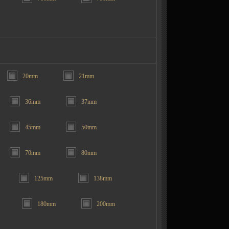
20mm
21mm
36mm
37mm
45mm
50mm
70mm
80mm
125mm
138mm
180mm
200mm