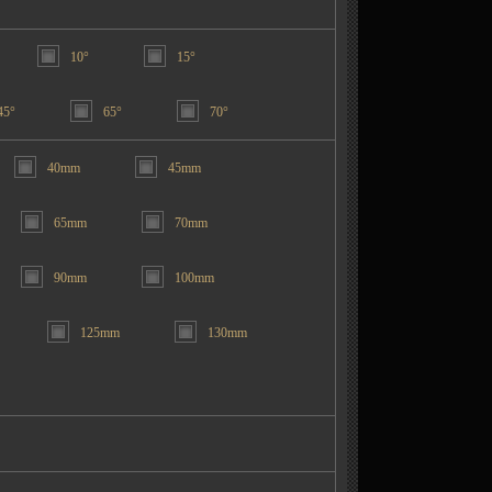
10°
15°
45°
65°
70°
40mm
45mm
65mm
70mm
90mm
100mm
125mm
130mm