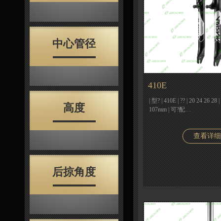
中心管径
410E
| 型? | 410E | ?? | 20 24 26
高度
107mm | 可?配…
查看详细
后掠角度