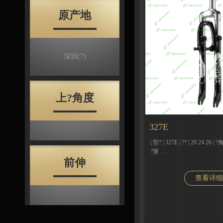
原产地
深圳
(7)
上?角度
327E
| 型? | 327E | ?? | 20 24 26
?簧 …
前伸
查看详细