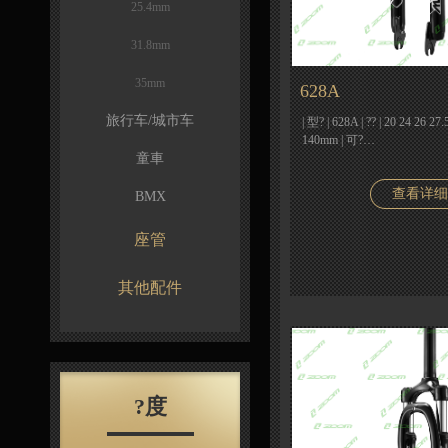
25.4mm
31.8mm
35mm
628A
旅行车/城市车
| 型? | 628A | ?? | 20 24 26
140mm | 可?…
童車
查看详细
BMX
座管
其他配件
?度