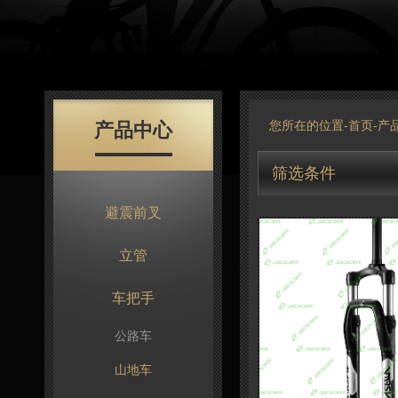
产品中心
您所在的位置-
首页
-
产
筛选条件
避震前叉
立管
车把手
公路车
山地车