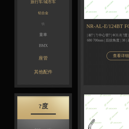
旅行车/城市车
铝合金
铁
NR-AL-E/124BT F
童車
| 材? | ?| 中心管? | Φ31.8| ?度 
680 700mm | 后掠角度 | 38 
BMX
查看详细
座管
其他配件
?度