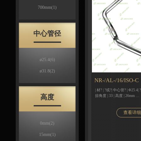
700mm
(1)
中心管径
ø25.4
(6)
ø31.8
(2)
NR-/AL-/16/ISO-C
| 材? | ?或?| 中心管? | Φ25.4| 
高度
掠角度 | 33 | 高度 | 26mm …
查看详细
0mm
(2)
15mm
(1)