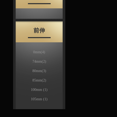
前伸
0mm
(4)
74mm
(2)
80mm
(3)
85mm
(2)
100mm
(1)
105mm
(1)