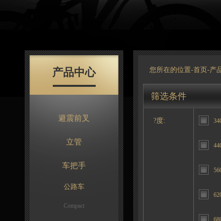
产品中心
您所在的位置-
首页
-
产
筛选条件
避震前叉
?度:
34
立管
44
车把手
56
公路车
62
Compact
68