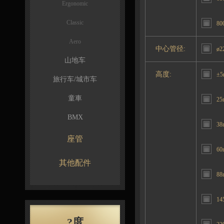
Ergonomic
Classic
80
Aero
中心管径:
ø2
山地车
高度:
±
旅行车/城市车
童車
25
BMX
38
座管
60
其他配件
88
14
?度