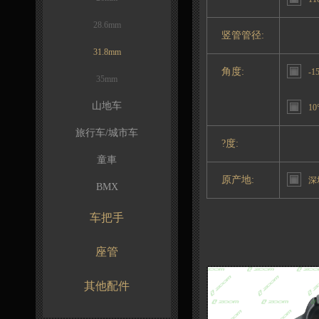
28.6mm
竖管管径:
31.8mm
角度:
-1
35mm
山地车
10
旅行车/城市车
?度:
童車
原产地:
深
BMX
车把手
座管
其他配件