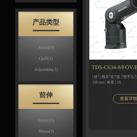
产品类型
Ahead
(9)
Quill
(2)
TDS-C634-8/FOV/
Adjustable
(1)
| 材? | 模具?造/?造 |?把手孔?| Φ
100 mm | 角度 | 10|…
前伸
查看详细
0mm
(13)
30mm
(3)