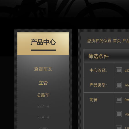
产品中心
您所在的位置-
首页
-
产
筛选条件
避震前叉
中心管径:
ø3
立管
产品类型:
Ah
公路车
前伸:
0
22.2mm
70
25.4mm
26mm
11