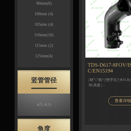
90mm
(8)
100mm
(4)
105mm
(4)
110mm
(10)
115mm
(2)
125mm
(4)
TDS-D617-8FOV/I
C/EN15194
竖管管径
| 材? | ?造? |?把手孔?| Φ31.8|
30| 高度 |…
查看详细
ø25.4
(1)
角度