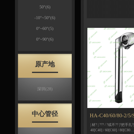
50°
(6)
-10°~50°
(6)
0°~60°
(5)
0°~90°
(6)
原产地
深圳
(28)
中心管径
HA-C40/60/80-2/5
| 材? | ??? / ?或不?? |?把手孔?|
40[C40] / 60[C60] / 80[C80…