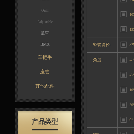
Quill
10
Adjustable
13
童車
BMX
竖管管径:
ø2
车把手
角度:
-2
座管
-3°
其他配件
10
30
产品类型
0°