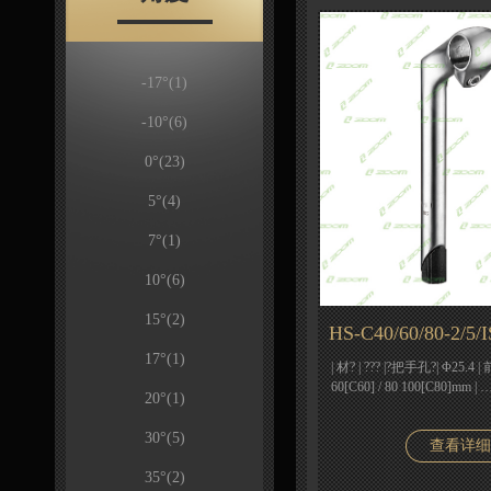
-17°
(1)
-10°
(6)
0°
(23)
5°
(4)
7°
(1)
10°
(6)
15°
(2)
HS-C40/60/80-2/5/
17°
(1)
| 材? | ??? |?把手孔?| Φ25.4 | 
60[C60] / 80 100[C80]mm | 
20°
(1)
30°
(5)
查看详细
35°
(2)