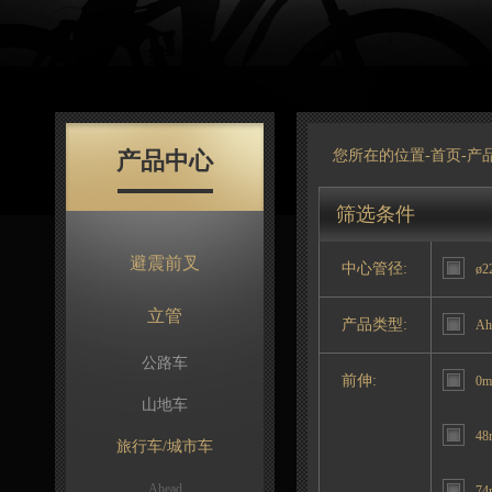
产品中心
您所在的位置-
首页
-
产
筛选条件
避震前叉
中心管径:
ø2
立管
产品类型:
Ah
公路车
前伸:
0
山地车
48
旅行车/城市车
Ahead
74