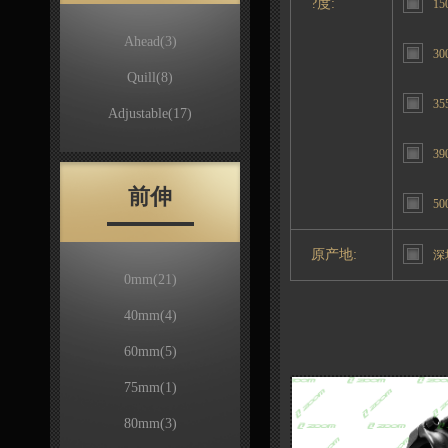
?度:
15
Ahead
(3)
30
Quill
(8)
35
Adjustable
(17)
39
前伸
50
原产地:
深
0mm
(21)
40mm
(4)
60mm
(5)
75mm
(1)
80mm
(3)