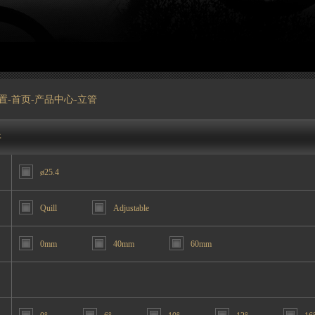
置-
首页
-
产品中心
-立管
件
ø25.4
Quill
Adjustable
0mm
40mm
60mm