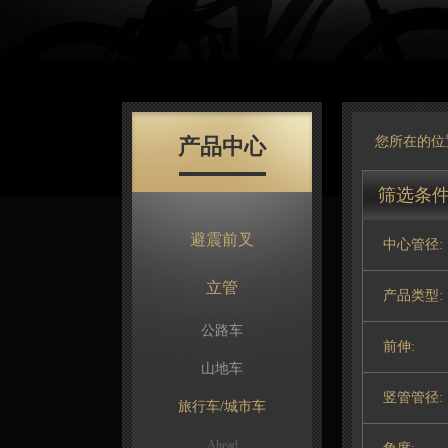
产品中心
您所在的位
筛选条
避震前叉
中心管径:
立管
产品类型:
公路车
前伸:
山地车
竖管管径:
旅行车/城市车
Ahead