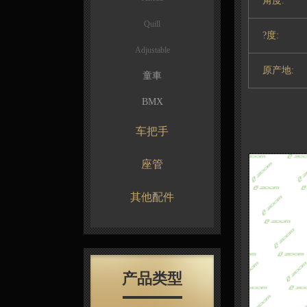
角度:
Quill
?度:
Adjustable
原产地:
童車
BMX
车把手
座管
其他配件
产品类型