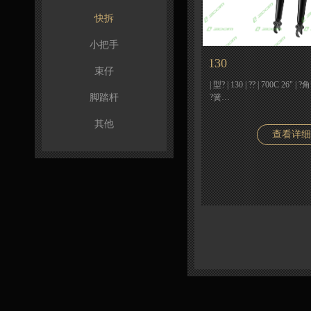
快拆
小把手
130
束仔
| 型? | 130 | ?? | 700C 26" 
脚踏杆
?簧…
其他
查看详细