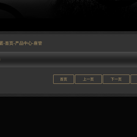
置-
首页
-
产品中心
-座管
件
首页
上一页
下一页