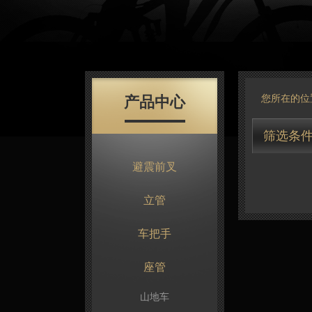
产品中心
您所在的位
筛选条
避震前叉
立管
车把手
座管
山地车