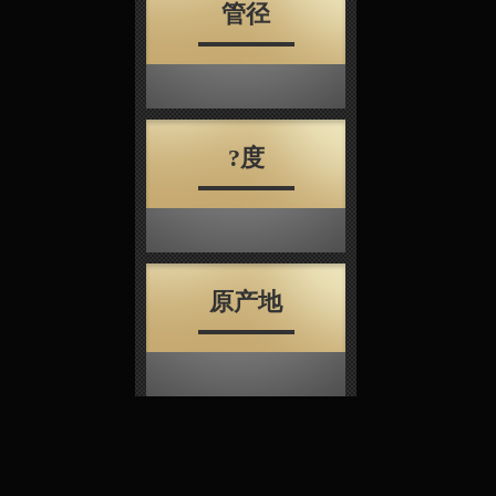
管径
?度
原产地