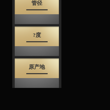
管径
?度
原产地