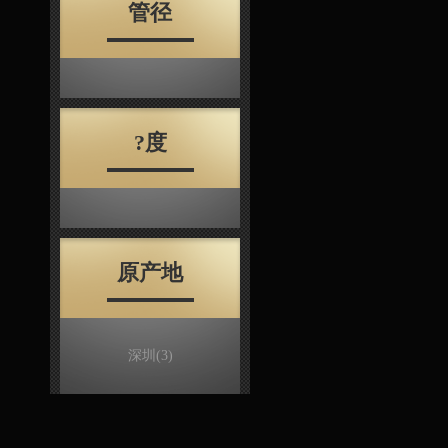
管径
?度
原产地
深圳
(3)