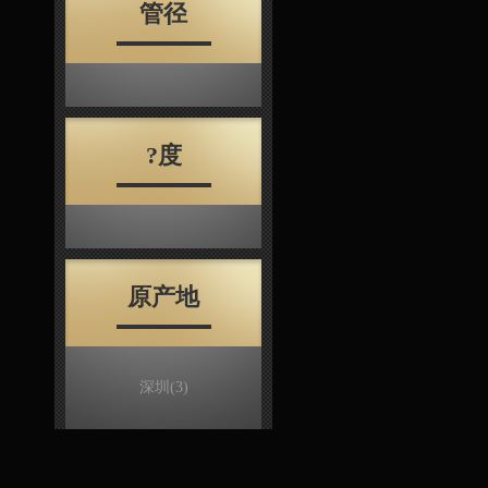
管径
?度
原产地
深圳
(3)