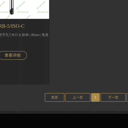
RB-5/ISO-C
? |?把手孔?| Φ25.4| 前伸 | 40mm | 角度
查看详细
首页
上一页
1
下一页