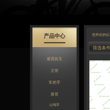
产品中心
您所在的位
筛选条
避震前叉
立管
车把手
座管
山地车