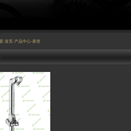
置-
首页
-
产品中心
-座管
件