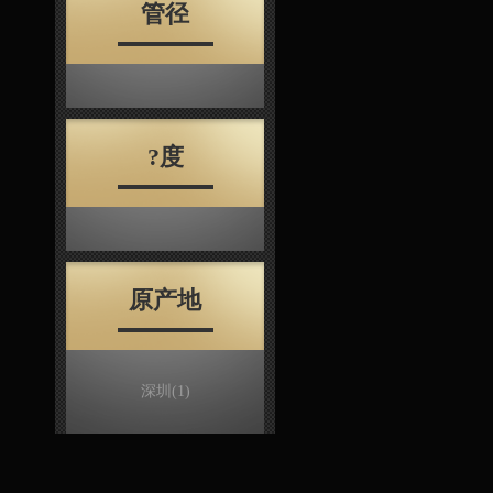
管径
?度
原产地
深圳
(1)