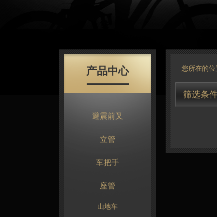
产品中心
您所在的位
筛选条
避震前叉
立管
车把手
座管
山地车