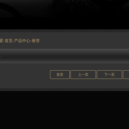
置-
首页
-
产品中心
-座管
件
首页
上一页
下一页