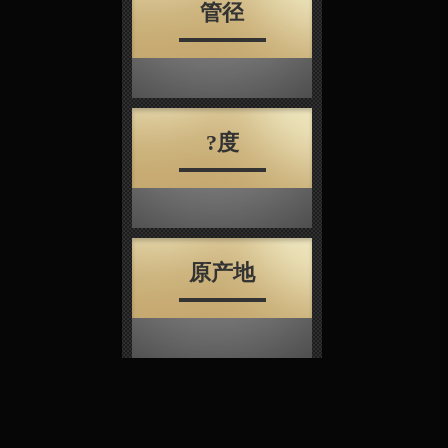
管径
?度
原产地