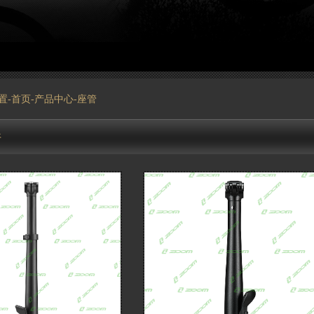
置-
首页
-
产品中心
-座管
件