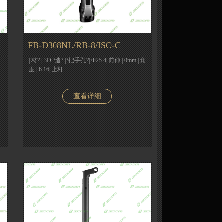
FB-D308NL/RB-8/ISO-C
| 材? | 3D ?造? |?把手孔?| Φ25.4| 前伸 | 0mm | 角
度 | 6 16| 上杆 …
查看详细