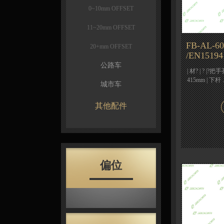
0~10mm OFFSET
11~20mm OFFSET
FB-AL-60
20+mm OFFSET
/EN15194
公路车
| 材? | ? |?把手
415mm | 下杆
城市车
其他配件
偏位