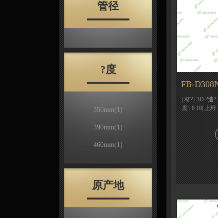
管径
?度
FB-D308N
| 材? | 3D ?造
度 | 0 10| 上杆
350mm
(1)
390mm
(1)
460mm
(1)
原产地