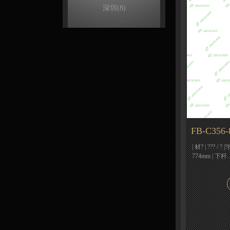
深圳
(8)
FB-C356-
| 材? | ??? / ?
774mm | 下杆