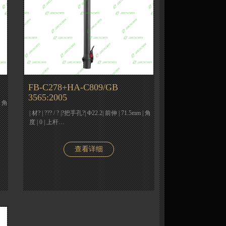
FB-C278+HA-C809/GB
3565:2005
| 角
| 材? | ??? / ? |?把手孔?| Φ22.2| 前伸 | 71.5mm | 角
度 | 0 | 上杆…
查看详细