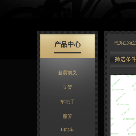
产品中心
您所在的位
筛选条
避震前叉
立管
车把手
座管
山地车