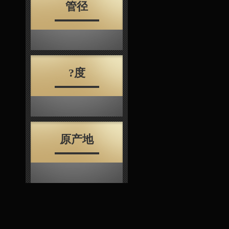
管径
?度
原产地