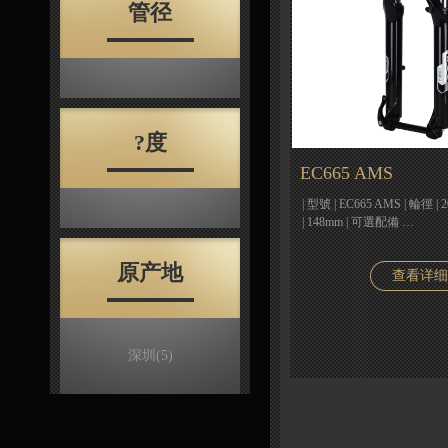
管径
?度
EC665 AMS
| 型號 | EC665 AMS | 輪徑 
| 148mm | 可選配備 …
原产地
查看详细
深圳
(5)