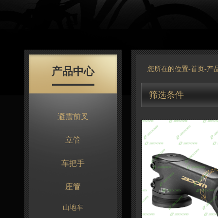
产品中心
您所在的位置-
首页
-
产
筛选条件
避震前叉
立管
车把手
座管
山地车