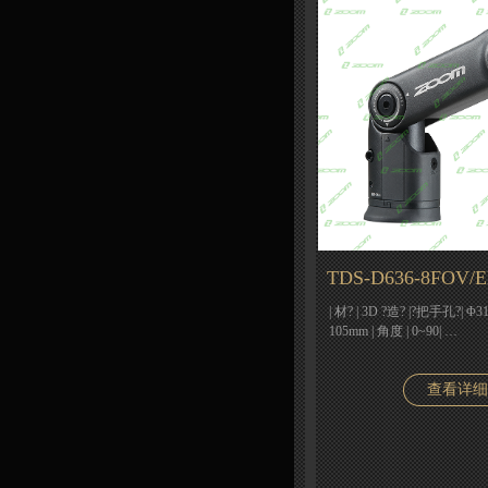
TDS-D636-8FOV/E
| 材? | 3D ?造? |?把手孔?| Φ31
105mm | 角度 | 0~90| …
查看详细