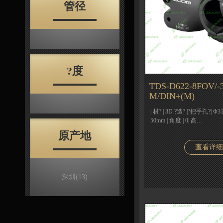
管径
?度
TDS-D622-8FOV/-3
M/DIN+(M)
| 材? | 3D ?造? |?把手孔?| Φ31
50mm | 角度 | 0| 高…
原产地
查看详细
深圳
(13)